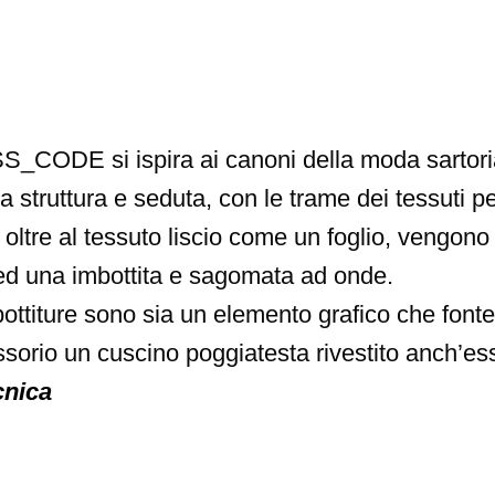
CODE si ispira ai canoni della moda sartoria
ra struttura e seduta, con le trame dei tessuti 
: oltre al tessuto liscio come un foglio, vengon
 ed una imbottita e sagomata ad onde.
bottiture sono sia un elemento grafico che font
orio un cuscino poggiatesta rivestito anch’esso
cnica