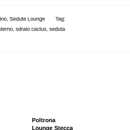
ino
,
Sedute Lounge
Tag:
sterno
,
sdraio cactus
,
seduta
Poltrona
Po
Lounge Stecca
Lo