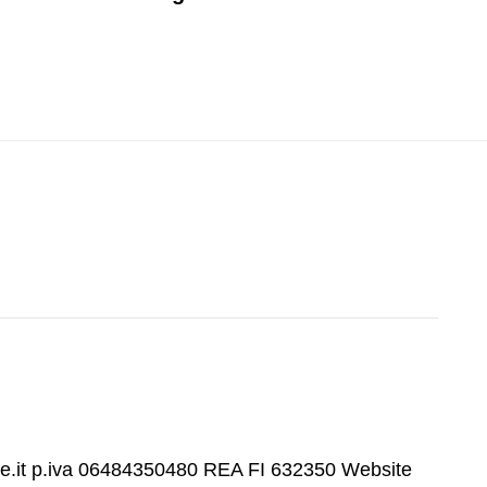
69
re.it p.iva 06484350480 REA FI 632350
Website