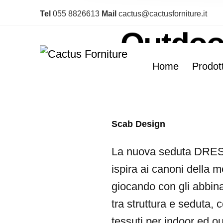
Dress 
Tel
055 8826613
Mail
cactus@cactusforniture.it
Outdoo
Home
Prodott
Basic 
Scab Design
La nuova seduta DRE
ispira ai canoni della m
giocando con gli abbina
tra struttura e seduta, 
tessuti per indoor ed o