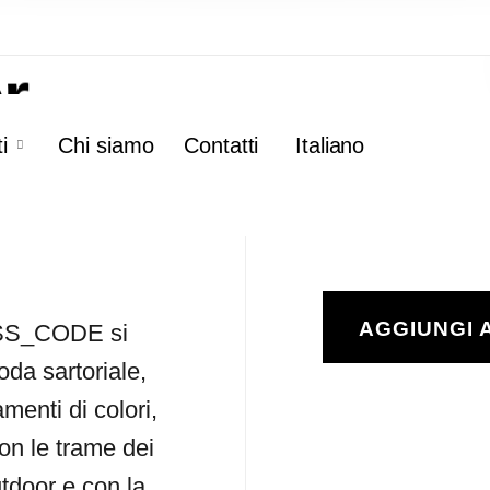
Code
r
i
Chi siamo
Contatti
Italiano
2585
AGGIUNGI 
SS_CODE si
oda sartoriale,
menti di colori,
con le trame dei
utdoor e con la