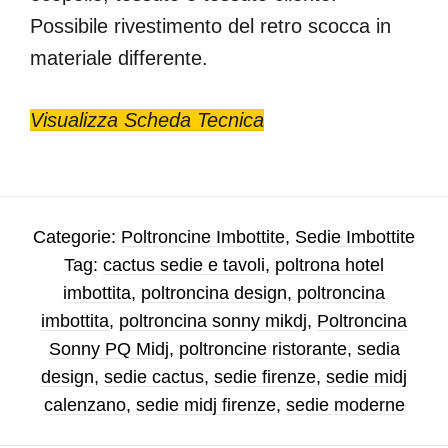
Possibile rivestimento del retro scocca in
materiale differente.
Visualizza Scheda Tecnica
Categorie:
Poltroncine Imbottite
,
Sedie Imbottite
Tag:
cactus sedie e tavoli
,
poltrona hotel
imbottita
,
poltroncina design
,
poltroncina
imbottita
,
poltroncina sonny mikdj
,
Poltroncina
Sonny PQ Midj
,
poltroncine ristorante
,
sedia
design
,
sedie cactus
,
sedie firenze
,
sedie midj
calenzano
,
sedie midj firenze
,
sedie moderne