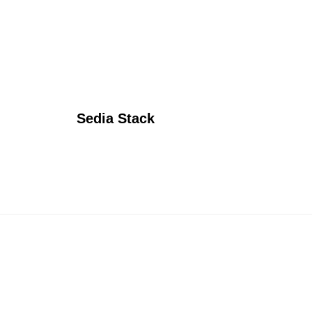
Sedia Stack
Sed
67