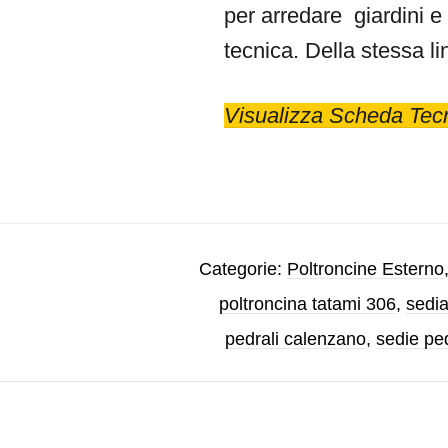
per arredare giardini e 
tecnica. Della stessa l
Visualizza Scheda Tec
Categorie:
Poltroncine Esterno
poltroncina tatami 306
,
sedi
pedrali calenzano
,
sedie ped