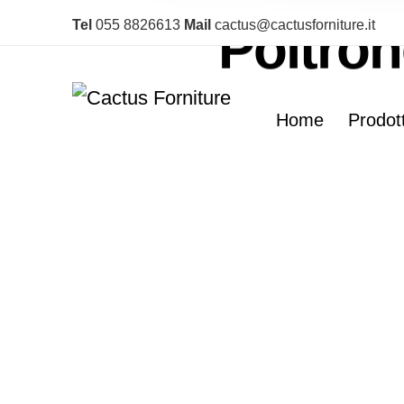
Tel
055 8826613
Mail
cactus@cactusforniture.it
Poltron
Tatami 
Home
Prodott