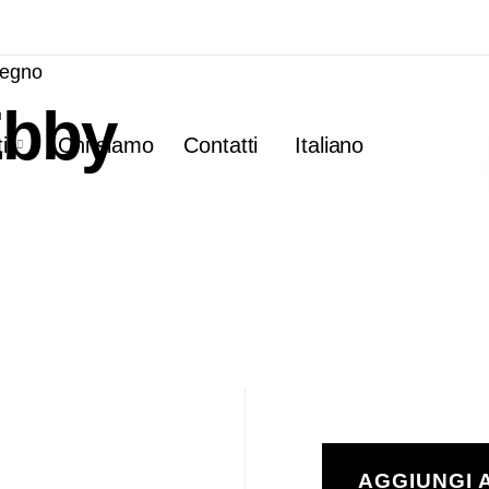
Legno
Ebby
i
Chi siamo
Contatti
Italiano
AGGIUNGI 