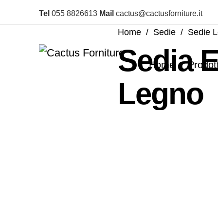
Tel
055 8826613
Mail
cactus@cactusforniture.it
Home
/
Sedie
/
Sedie 
Sedia 
Home
Prodott
Legno