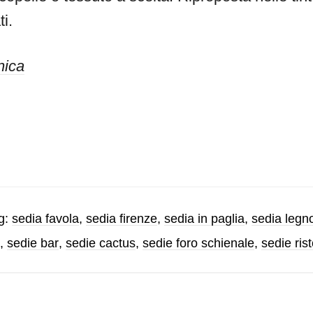
ti.
nica
g:
sedia favola
,
sedia firenze
,
sedia in paglia
,
sedia legn
,
sedie bar
,
sedie cactus
,
sedie foro schienale
,
sedie ris