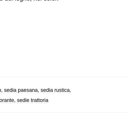
o
,
sedia paesana
,
sedia rustica
,
torante
,
sedie trattoria