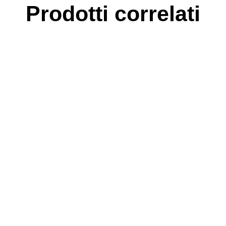
Prodotti correlati
ano FIRENZE Tel-Fax 055 8826613 cactus@cactusfornitu