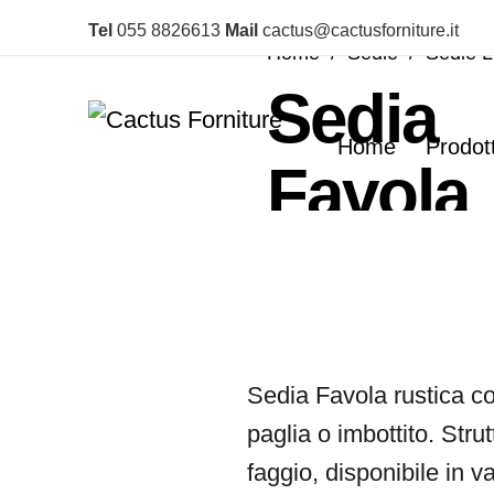
Tel
055 8826613
Mail
cactus@cactusforniture.it
Home
/
Sedie
/
Sedie 
Sedia
Home
Prodott
Favola
Sedia Favola rustica co
paglia o imbottito. Strut
faggio, disponibile in va