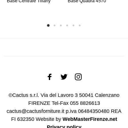
Base Centrale Tiffany
Base Quadra 4570
©Cactus s.r.l. Via del Lavoro 3 50041 Calenzano
FIRENZE Tel-Fax 055 8826613
cactus@cactusforniture.it p.iva 06484350480 REA
FI 632350
Website by
WebMasterFirenze.net
Privacy policy