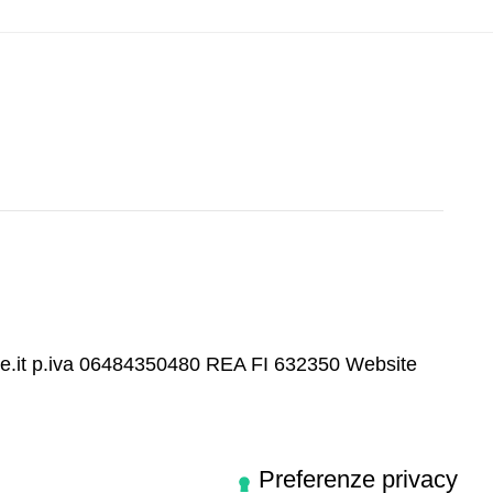
re.it p.iva 06484350480 REA FI 632350
Website