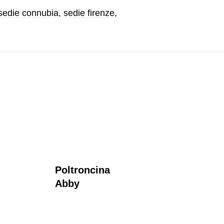
sedie connubia
,
sedie firenze
,
Poltroncina
Pol
Abby
Op