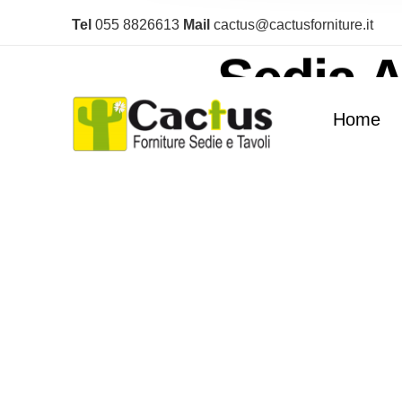
Home
/
Sedie
/
Sedie P
Tel
055 8826613
Mail
cactus@cactusforniture.it
Sedia 
Home