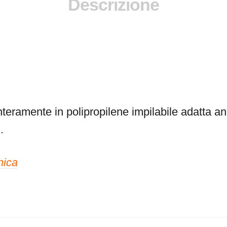
Descrizione
nteramente in polipropilene impilabile adatta a
.
nica