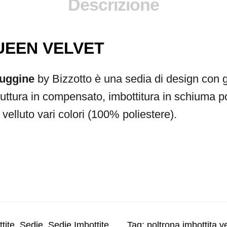
Descrizione
UEEN VELVET
Ruggine
by Bizzotto è una sedia di design con 
truttura in compensato, imbottitura in schiuma p
velluto vari colori (100% poliestere).
tite
,
Sedie
,
Sedie Imbottite
Tag:
poltrona imbottita ve