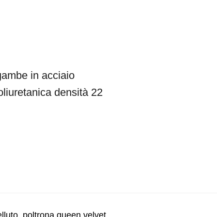
gambe in acciaio
oliuretanica densità 22
lluto
,
poltrona queen velvet
,