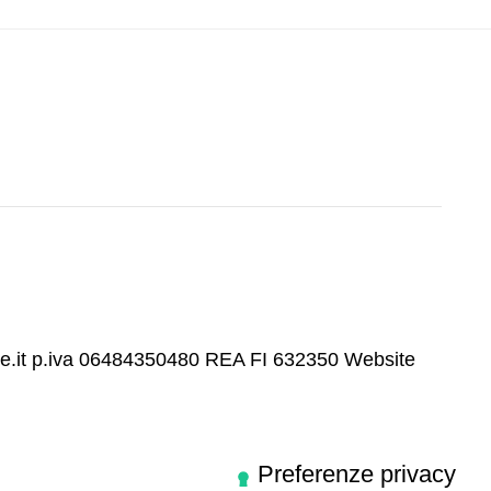
re.it p.iva 06484350480 REA FI 632350
Website