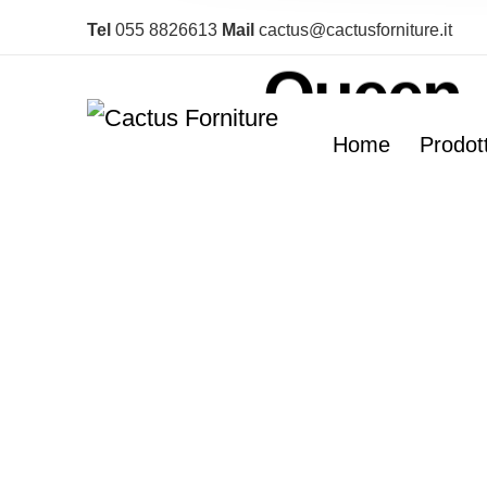
Sedia
Tel
055 8826613
Mail
cactus@cactusforniture.it
Queen
Home
Prodott
Velvet