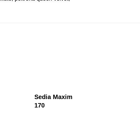
Sedia Maxim
Pol
170
Ro
Bo