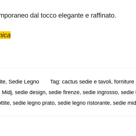
mporaneo dal tocco elegante e raffinato.
nica
ite
,
Sedie Legno
Tag:
cactus sedie e tavoli
,
forniture
 Midj
,
sedie design
,
sedie firenze
,
sedie ingrosso
,
sedie
ttite
,
sedie legno prato
,
sedie legno ristorante
,
sedie mid