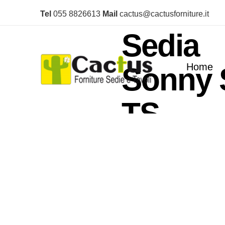
Tel
055 8826613
Mail
cactus@cactusforniture.it
Home
/
Sedie
/
Sedie 
Sedia
Home
Sonny 
TS